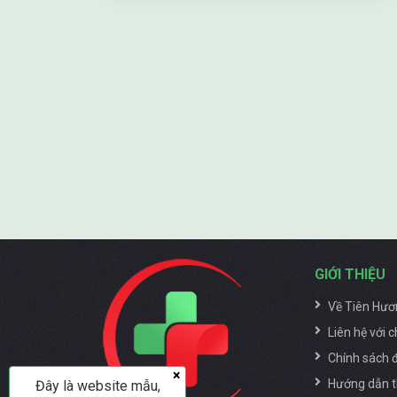
GIỚI THIỆU
Về Tiên Hươ
Liên hệ với c
Chính sách đ
×
Hướng dẫn t
Đây là website mẫu,