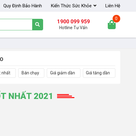
Quy Định Bảo Hành
Kiến Thức Sức Khỏe
Liên Hệ
0
1900 099 959
Hotline Tư Vấn
EO
t nhất
Bán chạy
Giá giảm dần
Giá tăng dần
T NHẤT 2021