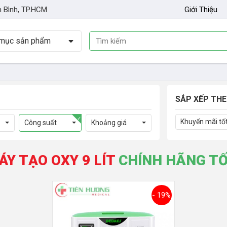
n Bình, TP.HCM
Giới Thiệu
mục sản phẩm
SẮP XẾP TH
Khuyến mãi tố
Công suất
Khoảng giá
ÁY TẠO OXY 9 LÍT
CHÍNH HÃNG TỐ
- 19%