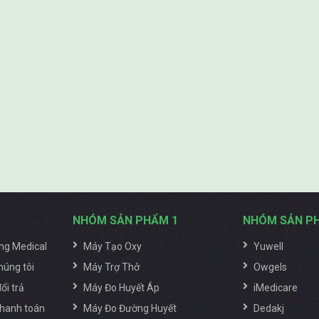
NHÓM SẢN PHẨM 1
NHÓM SẢN P
ng Medical
Máy Tạo Oxy
Yuwell
húng tôi
Máy Trợ Thở
Owgels
ổi trả
Máy Đo Huyết Áp
iMedicare
hanh toán
Máy Đo Đường Huyết
Dedakj