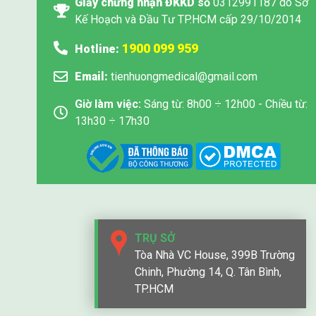
Giấy chứng nhận ĐKKD
số
0312991187 do Sở
Kế Hoạch và Đầu Tư TP.HCM cấp 29/10/2014
1900 099 959
Hotline:
Email:
tienhuongmedical@gmail.com
Giờ làm việc:
Sáng từ: 8h00 ÷ 12h00 - Chiều từ:
13h30 ÷ 17h30
TRỤ SỞ
Tòa Nhà VC House, 399B Trường
Chinh, Phường 14, Q. Tân Bình,
TP.HCM