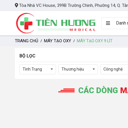
Tòa Nhà VC House, 399B Trường Chinh, Phường 14, Q. Tâ
Danh 
TRANG CHỦ
MÁY TẠO OXY
MÁY TẠO OXY 9 LÍT
BỘ LỌC
Tình Trạng
Thương hiệu
Công nghệ
CÁC DÒNG
M