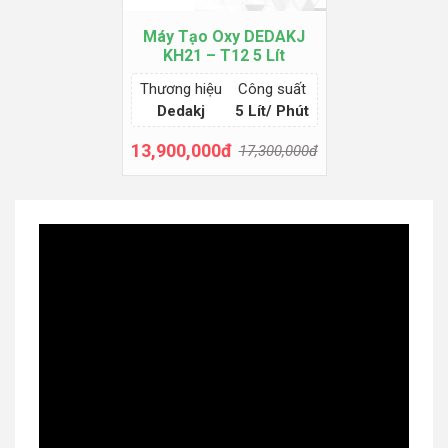
Máy Tạo Oxy DEDAKJ
KH21 – T12 5 Lít
Thương hiệu
Công suất
Dedakj
5 Lít/ Phút
13,900,000đ
17,300,000đ
Thêm giỏ hàng