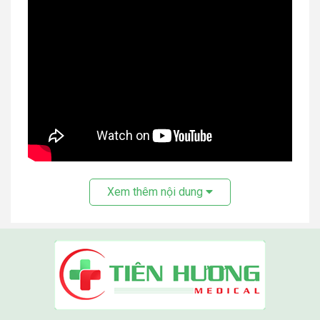
Máy tạo oxy
là một trong những dòng sản phẩm đang
Xem thêm nội dung
rất hot trên thị trường.
Thiết bị y tế
công nghệ đột phá
mang đến nhiều lợi ích sức khỏe con người.
Máy tạo
oxy Dedakj
là một trong những dòng sản phẩm được
nhiều người tìm kiếm nhất trong thời gian gần đây. Hãy
nhanh tay sở hữu ngay một chiếc máy oxy Dedakj để
tận hưởng luồng oxy tươi mát tạo nên không gian sống
thoải mái cho các thành viên trong gia đình.