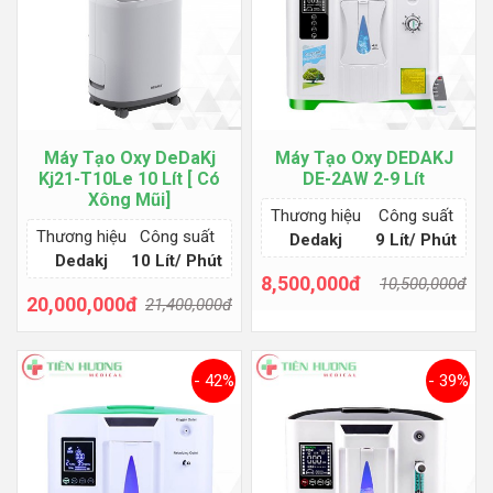
Máy Tạo Oxy DeDaKj
Máy Tạo Oxy DEDAKJ
Kj21-T10Le 10 Lít [ Có
DE-2AW 2-9 Lít
Xông Mũi]
Thương hiệu
Công suất
Thương hiệu
Công suất
Dedakj
9 Lít/ Phút
Dedakj
10 Lít/ Phút
8,500,000đ
10,500,000đ
20,000,000đ
21,400,000đ
Thêm giỏ hàng
Thêm giỏ hàng
- 42%
- 39%