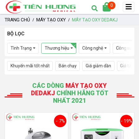
0
TRANG CHỦ
MÁY TẠO OXY
MÁY TẠO OXY DEDAKJ
BỘ LỌC
Tình Trạng
Thương hiệu
Công nghệ
Công suất
Khuyến mãi tốt nhất
Bán chạy
Giá giảm dần
Giá tăng 
CÁC DÒNG
MÁY TẠO OXY
DEDAKJ
CHÍNH HÃNG TỐT
NHẤT 2021
- 7%
- 19%