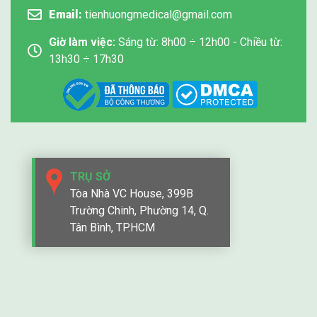
Lưu lượng oxy dễ dàng điều chỉnh được từ 2-10
Email:
tienhuongmedical@gmail.com
lít tùy loại và nhu cầu sử dụng.
Chế độ điều khiển từ xa bằng tia hồng ngoại và
Giờ làm việc:
Sáng từ: 8h00 ÷ 12h00 - Chiều từ:
màn hình cảm ứng điều khiển tiện dụng.
13h30 ÷ 17h30
Khử trùng bằng tia cực tím giúp máy luôn sạch
sẽ, an toàn.
Phím cảm ứng cấu hình cao cấp, sử dụng cảm
ứng không giới hạn tuổi thọ, công nghệ hàng đầu
hiện nay.
Chế độ tiết kiệm năng lượng độc quyền đầu tiên:
Chế độ tiết kiệm năng lượng mật thiết, thiết bị tập
TRỤ SỞ
trung oxy người giữ sức khỏe thân thiết và đáng
Tòa Nhà VC House, 399B
tin cậy.
Trường Chinh, Phường 14, Q.
Thiết kế thân mật một hàng phím cao cấp, thiết kế
Tân Bình, TP.HCM
đơn giản và phong cách đáy nhô ra mang lại
thẩm mỹ cao.
Máy được trang bị chức năng hẹn giờ, chức năng
tích lũy, từ lần đầu tiên bạn khởi động thời gian
bắt đầu.