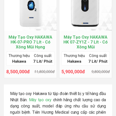
Máy Tạo Oxy HAKAWA
Máy Tạo Oxy HAKAWA
HK-07-PRO 7 Lít - Có
HK 07-ZY1Z - 7 Lít - Có
Xông Mũi Họng
Xông Mũi
Thương hiệu
Công suất
Thương hiệu
Công suất
Hakawa
7 Lít/ Phút
Hakawa
7 Lít/ Phút
8,500,000đ
5,900,000đ
11,800,000đ
9,800,000đ
Thêm giỏ hàng
Thêm giỏ hàng
Máy tạo oxy Hakawa từ tập đoàn thiết bị y tế hàng đầu
Nhật Bản.
Máy tạo oxy
chính hãng chất lượng cao da
dạng công suất, model đáp ứng nhu cầu sử dụng
người bệnh. Tiên Hương Medical cung cấp các phiên