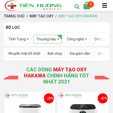
0
TRANG CHỦ
MÁY TẠO OXY
MÁY TẠO OXY HAKAWA
BỘ LỌC
Tình Trạng
Thương hiệu
Công nghệ
Công suất
Khuyến mãi tốt nhất
Bán chạy
Giá giảm dần
Giá tăng 
CÁC DÒNG
MÁY TẠO OXY
HAKAWA
CHÍNH HÃNG TỐT
NHẤT 2021
- 28%
- 40%