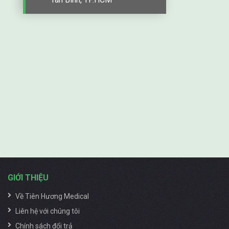
lớn dành cho dòng máy tạo oxy y tế của hãng Hakawa
này. Thiết kế nhỏ gọn, tùy chỉnh linh hoạt, sử dụng mọi
nơi khi cần.
CHỨC NĂNG CỦA MÁY TẠO OXY
HAKAWA
Máy oxy Hakawa được đánh giá cao và luôn nằm trong
top những thiết bị tập trung oxy hàng đầu thế giới. Sản
phẩm được đánh giá cao bởi một loạt chức năng ưu
việt như:
Tạo oxy tinh khiết 3, 5, 7, 10 lít / phút tùy dung
tích máy.
GIỚI THIỆU
Chức năng tạo oxy chủ động không cần sử dụng
đến bình nén khí thông thường.
Về Tiên Hương Medical
Nồng độ oxy tinh khiết luôn ở mức cao ổn định và
Liên hệ với chúng tôi
đạt chuẩn quốc tế.
Chính sách đổi trả