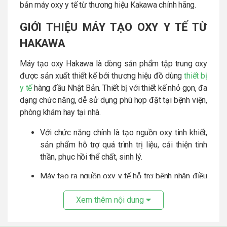
bản máy oxy y tế từ thương hiệu Kakawa chính hãng.
GIỚI THIỆU MÁY TẠO OXY Y TẾ TỪ
HAKAWA
Máy tạo oxy Hakawa là dòng sản phẩm tập trung oxy
được sản xuất thiết kế bởi thương hiệu đồ dùng
thiết bị
y tế
hàng đầu Nhật Bản. Thiết bị với thiết kế nhỏ gọn, đa
dạng chức năng, dễ sử dụng phù hợp đặt tại bệnh viện,
phòng khám hay tại nhà.
Với chức năng chính là tạo nguồn oxy tinh khiết,
sản phẩm hỗ trợ quá trình trị liệu, cải thiện tinh
thần, phục hồi thể chất, sinh lý.
Máy tạo ra nguồn oxy y tế hỗ trợ bệnh nhân điều
trị bệnh về đường hô hấp như là ho, hen suyễn,
Xem thêm nội dung
viêm phế quản, viêm phổi, phổi tắc nghẽn mãn
tính, …