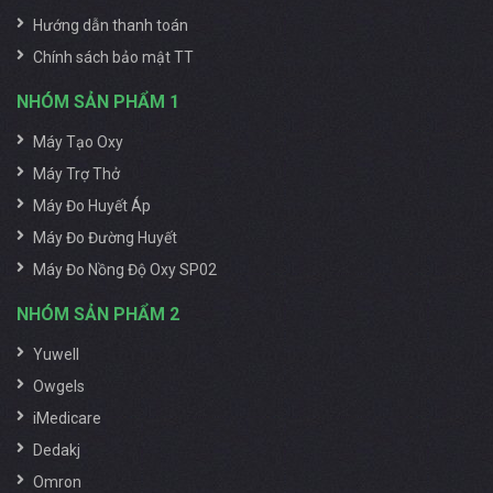
Thêm chức năng xông khí dung, xông mũi họng
Hướng dẫn thanh toán
hỗ trợ điều trị bệnh về đường hô hấp.
Chính sách bảo mật TT
Chức năng cảnh báo tín hiệu an toàn khi hoạt
NHÓM SẢN PHẨM 1
động.
Khả năng làm việc 24/24. Hoạt động êm ái, ổn
Máy Tạo Oxy
định thời gian dài.
Máy Trợ Thở
Máy Đo Huyết Áp
ĐỐI TƯỢNG SỬ DỤNG MÁY OXY Y TẾ
Máy Đo Đường Huyết
HAKAWA
Máy Đo Nồng Độ Oxy SP02
Người bệnh:
Nhóm bệnh nhân mắc bệnh về
NHÓM SẢN PHẨM 2
đường hô hấp với nhu cầu hỗ trợ thở như suy hô
hấp, bệnh về phổi, hen suyển hay viêm phổi, …
Yuwell
Owgels
Người đang điều triệu bệnh lý khác:
Đặc biệt
iMedicare
người trải qua quá trình phẩu thuộc, và sau đó
đều cần những chiếc máy oxy Hakawa để hỗ trợ
Dedakj
thở ổn định.
Omron