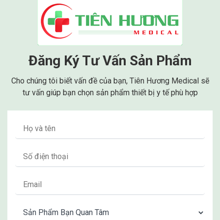
Đăng Ký Tư Vấn Sản Phẩm
TÍNH NĂNG VƯỢT TRỘI CỦA
Cho chúng tôi biết vấn đề của bạn, Tiên Hương Medical sẽ
tư vấn giúp bạn chọn sản phẩm thiết bị y tế phù hợp
MÁY TẠO KHÍ OXY
Kingon đang được rất ưa chuộng hiện nay bởi những
ưa điểm nổi bật sau:
Sản phẩm có khả năng cung cấp oxy liên tục,
chất lượng oxy tốt.
Nồng độ oxy tinh khiết đạt chuẩn > 93%.
Màn hình hiển thị rõ ràng thông tin cho người bệnh
dễ dàng theo dõi.
Máy hoạt động êm ái, không gây ra khó chịu cho
người dùng.