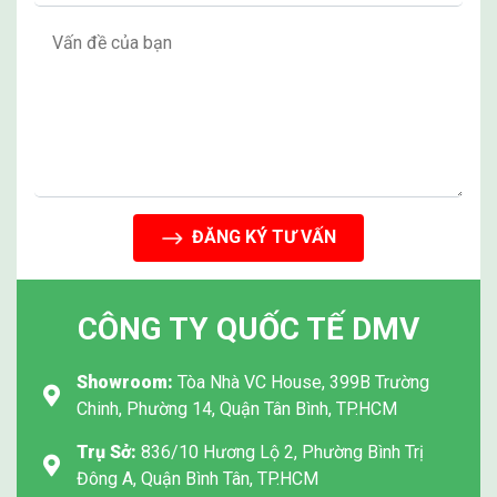
Thiết kế sáng tạo, kiểu dáng đơn giản.
Vỏ nhựa ABS chắc chắn, thiết kế thời trang.
Máy có thiết kế sang trọng, nhỏ gọn, tiện lợi cho
quá trình điều trị.
Kingon có thiết kế phục vụ cho điều trị liệu pháp
oxy tại nhà, giúp giảm tổng chi phí điều trị oxy tại
cơ sở y tế.
Chiếc máy rất thích hợp để mang du lịch.
ĐĂNG KÝ TƯ VẤN
CÔNG TY QUỐC TẾ DMV
Showroom:
Tòa Nhà VC House, 399B Trường
Chinh, Phường 14, Quận Tân Bình, TP.HCM
Trụ Sở:
836/10 Hương Lộ 2, Phường Bình Trị
Đông A, Quận Bình Tân, TP.HCM