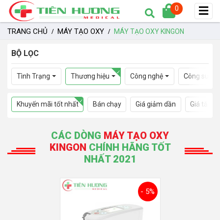
0
TRANG CHỦ
MÁY TẠO OXY
MÁY TẠO OXY KINGON
BỘ LỌC
Tình Trạng
Thương hiệu
Công nghệ
Công suất
Khuyến mãi tốt nhất
Bán chạy
Giá giảm dần
Giá tăng 
CÁC DÒNG
MÁY TẠO OXY
KINGON
CHÍNH HÃNG TỐT
NHẤT 2021
- 5%