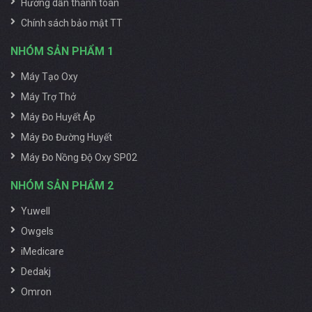
Hướng dẫn thanh toán
Chính sách bảo mật TT
NHÓM SẢN PHẨM 1
Máy Tạo Oxy
Máy Trợ Thở
Máy Đo Huyết Áp
Máy Đo Đường Huyết
Máy Đo Nồng Độ Oxy SP02
MUA MÁY TẠO OXY GIA ĐÌNH
NHÓM SẢN PHẨM 2
Ở ĐÂU?
Yuwell
Owgels
Bạn đang tìm kiếm máy thở oxy cho gia đình nhưng
iMedicare
chưa biết mua ở đâu tốt? Đừng quá lo lắng, Tiên Hương
Medical sẽ là sự lựa chọn hoàn hảo dành cho bạn. Đơn
Dedakj
vị chuyên cung cấp thiết bị y tế như máy tạo oxy, máy
Omron
trợ thở, máy đo huyết áp,..chất lượng-uy tín-giá tốt. Tiên