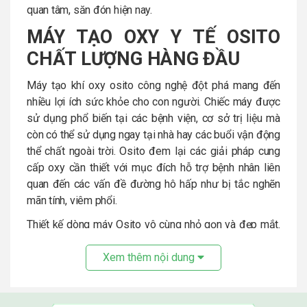
quan tâm, săn đón hiện nay.
MÁY TẠO OXY Y TẾ OSITO
CHẤT LƯỢNG HÀNG ĐẦU
Máy tạo khí oxy osito công nghệ đột phá mang đến
nhiều lợi ích sức khỏe cho con người. Chiếc máy được
sử dụng phổ biến tại các bệnh viện, cơ sở trị liệu mà
còn có thể sử dụng ngay tại nhà hay các buổi vận động
thể chất ngoài trời. Osito đem lại các giải pháp cung
cấp oxy cần thiết với mục đích hỗ trợ bệnh nhân liên
quan đến các vấn đề đường hô hấp như bị tắc nghẽn
mãn tính, viêm phổi.
Thiết kế dòng máy Osito vô cùng nhỏ gọn và đẹp mắt.
Bên cạnh đó, sản phẩm còn có thiết kế thông minh với
4 bánh xe và tay cầm tiện lợi. Cùng với nhiều ưu điểm
Xem thêm nội dung
vượt trội về kiểu dáng, mẫu mã, tính năng nên sản
phẩm càng được nhiều người tin tưởng và ủng hộ.