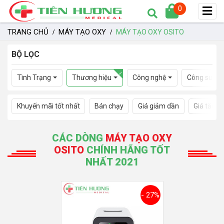
0
TRANG CHỦ
MÁY TẠO OXY
MÁY TẠO OXY OSITO
BỘ LỌC
Tình Trạng
Thương hiệu
Công nghệ
Công suất
Khuyến mãi tốt nhất
Bán chạy
Giá giảm dần
Giá tăng 
CÁC DÒNG
MÁY TẠO OXY
OSITO
CHÍNH HÃNG TỐT
NHẤT 2021
- 27%