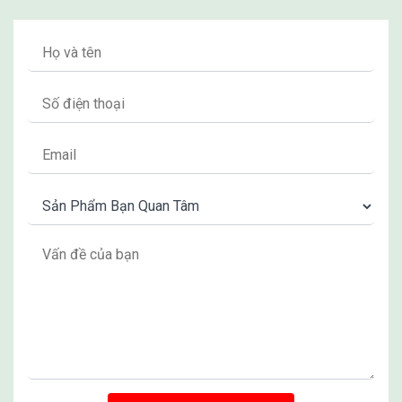
AI NÊN MUA MÁY TẠO OXY 3
LÍT YUWELL 7F-3EW
Sản phẩm được khuyến khích sử dụng cho một số
trường hợp như:
Những người tự lọc khí kém: Người lớn tuổi có thể
trạng yếu, người thiếu máu tuần hoàn não,suy thận,
suy tim, suy giáp, người bị bệnh phổi (COPD), người
bị liệt giường...
Người bị bệnh về đường hô hấp: Rối loạn phổi, viêm
phế quản, hen suyễn, viêm xoang, dị ứng…
Ngoài ra, thiết bị này còn có thể giúp điều trị những
người mắc tình trạng cảm lạnh, ho có đờm…
MUA SẢN PHẨM TẠO OXY 3
LÍT 3F-3EW CHÍNH HÃNG Ở