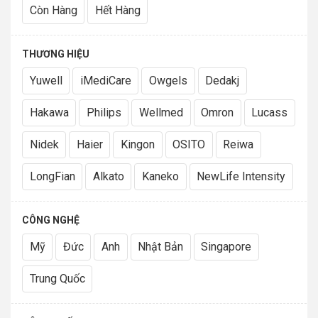
của bệnh nhân.
Còn Hàng
Hết Hàng
THƯƠNG HIỆU
Yuwell
iMediCare
Owgels
Dedakj
Hakawa
Philips
Wellmed
Omron
Lucass
Nidek
Haier
Kingon
OSITO
Reiwa
LongFian
Alkato
Kaneko
NewLife Intensity
TẠI SAO NÊN MUA MÁY TẠO
CÔNG NGHỆ
OXY YUWELL 7F-3EW?
Mỹ
Đức
Anh
Nhật Bản
Singapore
1. Độ tinh khiết của dòng chảy oxy là 93%
Trung Quốc
Một trong những tính năng nổi bật của máy trợ thở 7F-
3EW là quá trình lấy không khí từ môi trường xung quanh,
nhờ cầu tạo của máy xử lý nguồn oxy bên ngoài sau đó