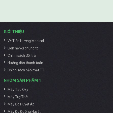
Bước 4:
Giữ nguyên núm điều chỉnh lưu lượng oxy
khi đã điều chỉnh xong.
Bước 5:
Tiếp đến, Gắn ống đầu ra của máy vào mũi
của người dùng
GIỚI THIỆU
Bước 6:
Cuối cùng sau khi người sử dụng sức khỏe
Về Tiên Hương Medical
đã ổn định hơn thì có thể gỡ ống thở ra và tắt máy.
Liên hệ với chúng tôi
2. Sử dụng chức năng máy xông khí dung
Chính sách đổi trả
Bước 1:
Mở nắp ngõ ra khí dung trên máy.
Hướng dẫn thanh toán
Bước 2:
Kế tiếp, bạn nối dây ống hơi vào bình phun
Chính sách bảo mật TT
và đầu phun.
NHÓM SẢN PHẨM 1
Bước 3:
Mở công tắc điện của máy tạo oxy là bạn
Máy Tạo Oxy
có thể thực hiện phun khí dung.
Máy Trợ Thở
Bước 4:
Sau khi hoàn tất quá trình bạn vặn nắp
phun đúng so với ban đầu để làm kín và tắt máy.
Máy Đo Huyết Áp
Máy Đo Đường Huyết