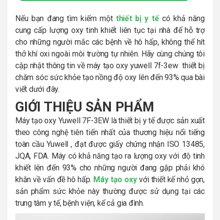
Nếu bạn đang tìm kiếm một
thiết bị y tế
có khả năng
cung cấp lượng oxy tinh khiết liên tục tại nhà để hỗ trợ
cho những người mắc các bệnh về hô hấp, không thể hít
thở khí oxi ngoài môi trường tự nhiên. Hãy cùng chúng tôi
cập nhật thông tin về máy tạo oxy yuwell 7f-3ew thiết bị
chăm sóc sức khỏe tạo nồng độ oxy lên đến 93% qua bài
viết dưới đây.
GIỚI THIỆU SẢN PHẨM
Máy tạo oxy Yuwell 7F-3EW là thiết bị y tế được sản xuất
theo công nghệ tiên tiến nhất của thương hiệu nổi tiếng
toàn cầu Yuwell , đạt được giấy chứng nhận ISO 13485,
JQA, FDA. Máy có khả năng tạo ra lượng oxy với độ tinh
khiết lên đến 93% cho những người đang gặp phải khó
khăn về vấn đề hô hấp.
Máy tạo oxy
với thiết kế nhỏ gọn,
sản phẩm sức khỏe này thường được sử dụng tại các
trung tâm y tế, bệnh viện, kể cả gia đình.