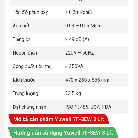
Tốc độ phun oxy
≥ 0.2ml/phút
Áp suất
0.04 – 0.05 Mpa
Tiếng ồn
≤ 49 dB (A)
Nguồn điện
220V – 50Hz
Công suất tiêu thụ
≤ 350VA
Kích thước
470 x 285 x 556 mm
Trọng lượng
23,5 kg
Đạt chứng nhận
ISO 13485, JQA, FDA
Mô tả sản phẩm Yuwell 7F-3EW 3 Lít
Hướng dẫn sử dụng Yuwell 7F-3EW 3 Lít