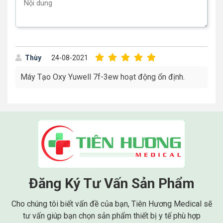
viêm nhiễm.
Bên cạnh đó, sản phẩm có tặng kèm các phụ kiện hỗ trợ
khí dung như mặt nạ xông và ống xông. Với thiết kế đơn
giản, bạn có thể dễ dàng chuyển qua tính năng xông khí
dung chỉ bằng vài thao tác cơ bản.
Thùy
24-08-2021
Xem thêm
Máy Tạo Oxy Yuwell 7f-3ew hoạt động ổn định.
Máy tạo oxy Yuwell 7f-5w
Máy tạo oxy Yuwell 7F-8
Đăng Ký Tư Vấn Sản Phẩm
Cho chúng tôi biết vấn đề của bạn, Tiên Hương Medical sẽ
tư vấn giúp bạn chọn sản phẩm thiết bị y tế phù hợp